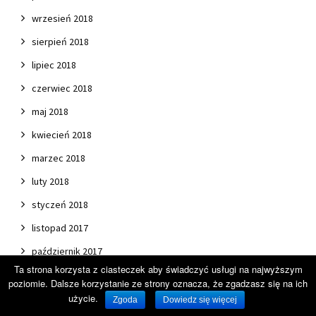
wrzesień 2018
sierpień 2018
lipiec 2018
czerwiec 2018
maj 2018
kwiecień 2018
marzec 2018
luty 2018
styczeń 2018
listopad 2017
październik 2017
Ta strona korzysta z ciasteczek aby świadczyć usługi na najwyższym
wrzesień 2017
poziomie. Dalsze korzystanie ze strony oznacza, że zgadzasz się na ich
sierpień 2017
użycie.
Zgoda
Dowiedz się więcej