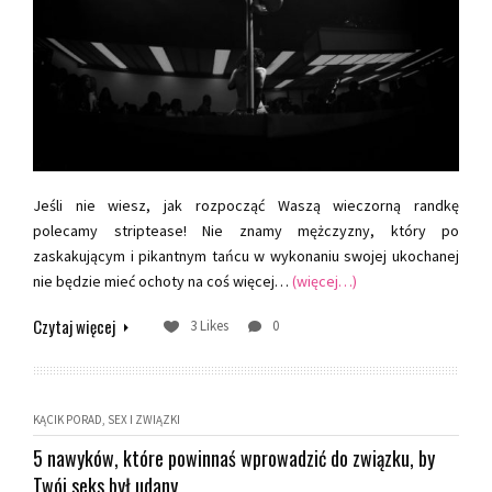
Jeśli nie wiesz, jak rozpocząć Waszą wieczorną randkę
polecamy striptease! Nie znamy mężczyzny, który po
zaskakującym i pikantnym tańcu w wykonaniu swojej ukochanej
nie będzie mieć ochoty na coś więcej…
(więcej…)
Czytaj więcej
3 Likes
0
KĄCIK PORAD
SEX I ZWIĄZKI
5 nawyków, które powinnaś wprowadzić do związku, by
Twój seks był udany