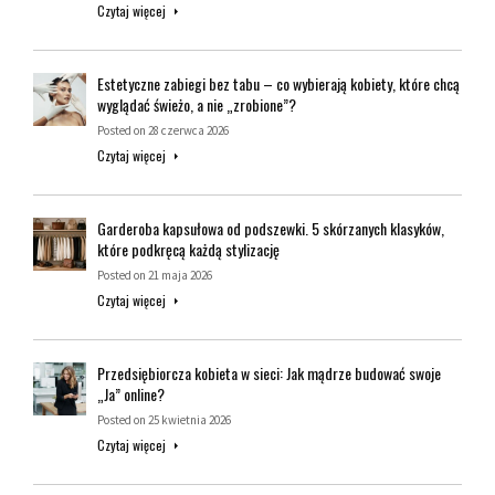
Czytaj więcej
Estetyczne zabiegi bez tabu – co wybierają kobiety, które chcą
wyglądać świeżo, a nie „zrobione”?
Posted on
28 czerwca 2026
Czytaj więcej
Garderoba kapsułowa od podszewki. 5 skórzanych klasyków,
które podkręcą każdą stylizację
Posted on
21 maja 2026
Czytaj więcej
Przedsiębiorcza kobieta w sieci: Jak mądrze budować swoje
„Ja” online?
Posted on
25 kwietnia 2026
Czytaj więcej