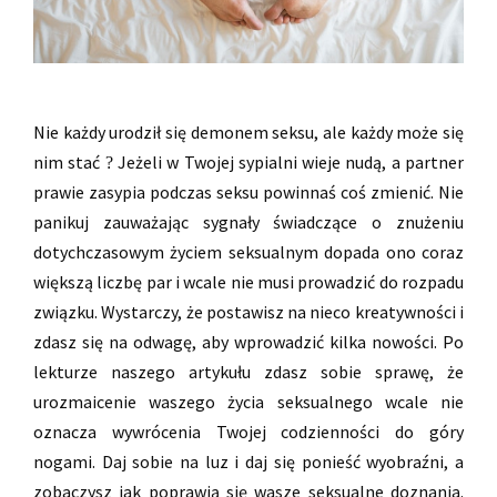
Nie każdy urodził się demonem seksu, ale każdy może się
nim stać
Jeżeli w Twojej sypialni wieje nudą, a partner
?
prawie zasypia podczas seksu powinnaś coś zmienić. Nie
panikuj zauważając sygnały świadczące o znużeniu
dotychczasowym życiem seksualnym dopada ono coraz
większą liczbę par i wcale nie musi prowadzić do rozpadu
związku. Wystarczy, że postawisz na nieco kreatywności i
zdasz się na odwagę, aby wprowadzić kilka nowości. Po
lekturze naszego artykułu zdasz sobie sprawę, że
urozmaicenie waszego życia seksualnego wcale nie
oznacza wywrócenia Twojej codzienności do góry
nogami. Daj sobie na luz i daj się ponieść wyobraźni, a
zobaczysz jak poprawią się wasze seksualne doznania.