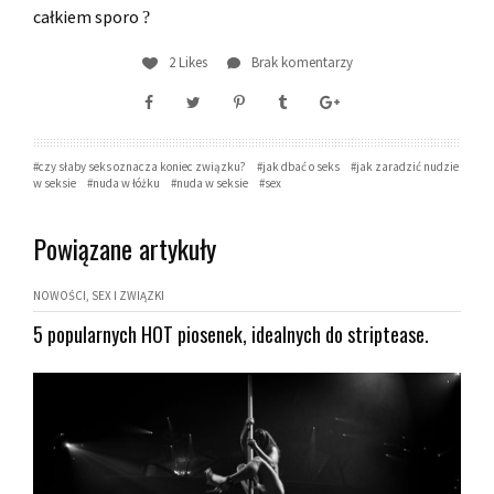
całkiem sporo
?
2 Likes
Brak komentarzy
czy słaby seks oznacza koniec związku?
jak dbać o seks
jak zaradzić nudzie
w seksie
nuda w łóżku
nuda w seksie
sex
Powiązane artykuły
NOWOŚCI
SEX I ZWIĄZKI
5 popularnych HOT piosenek, idealnych do striptease.