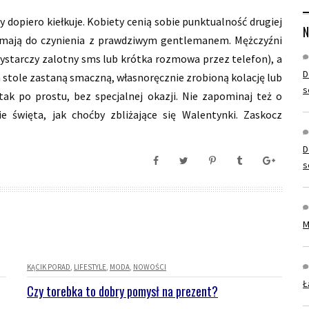
y dopiero kiełkuje. Kobiety cenią sobie punktualność drugiej
N
e mają do czynienia z prawdziwym gentlemanem. Mężczyźni
(wystarczy zalotny sms lub krótka rozmowa przez telefon), a
D
na stole zastaną smaczną, własnoręcznie zrobioną kolację lub
s
ak po prostu, bez specjalnej okazji. Nie zapominaj też o
e święta, jak choćby zbliżające się Walentynki. Zaskocz
D
s
M
KĄCIK PORAD
LIFESTYLE
MODA
NOWOŚCI
Ł
Czy torebka to dobry pomysł na prezent?