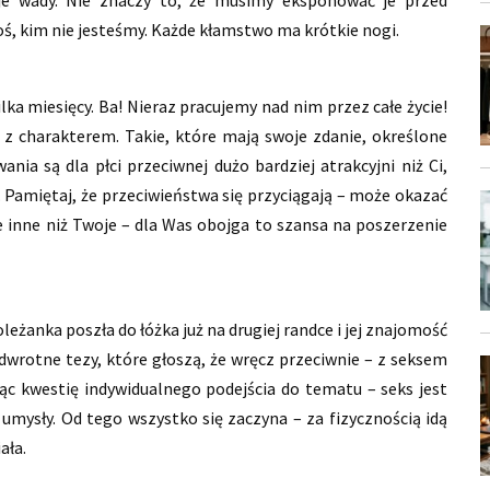
ś, kim nie jesteśmy. Każde kłamstwo ma krótkie nogi.
ilka miesięcy. Ba! Nieraz pracujemy nad nim przez całe życie!
 z charakterem. Takie, które mają swoje zdanie, określone
ania są dla płci przeciwnej dużo bardziej atrakcyjni niż Ci,
ci. Pamiętaj, że przeciwieństwa się przyciągają – może okazać
ne inne niż Twoje – dla Was obojga to szansa na poszerzenie
eżanka poszła do łóżka już na drugiej randce i jej znajomość
dwrotne tezy, które głoszą, że wręcz przeciwnie – z seksem
jąc kwestię indywidualnego podejścia do tematu – seks jest
umysły. Od tego wszystko się zaczyna – za fizycznością idą
ała.