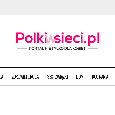
DA
ZDROWIE I URODA
SEX I ZWIĄZKI
DOM
KULINARIA