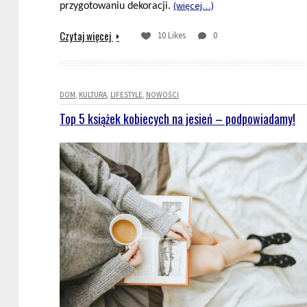
(więcej…)
przygotowaniu dekoracji.
Czytaj więcej
10 Likes
0
DOM
KULTURA
LIFESTYLE
NOWOŚCI
Top 5 książek kobiecych na jesień – podpowiadamy!