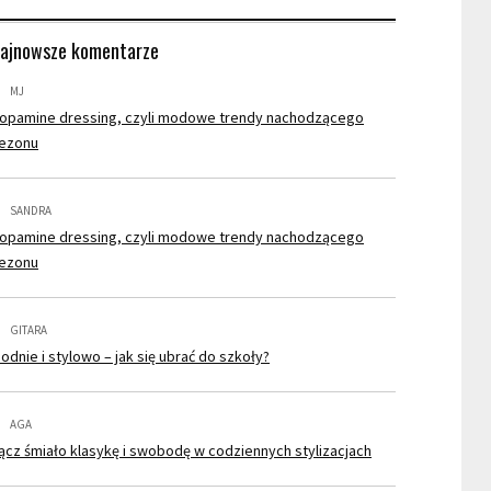
ajnowsze komentarze
MJ
opamine dressing, czyli modowe trendy nachodzącego
ezonu
SANDRA
opamine dressing, czyli modowe trendy nachodzącego
ezonu
GITARA
odnie i stylowo – jak się ubrać do szkoły?
AGA
ącz śmiało klasykę i swobodę w codziennych stylizacjach