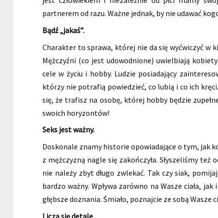
partnerem od razu. Ważne jednak, by nie udawać kogo
Bądź „jakaś”.
Charakter to sprawa, której nie da się wyćwiczyć w k
Mężczyźni (co jest udowodnione) uwielbiają kobiety
cele w życiu i hobby. Ludzie posiadający zainteresow
którzy nie potrafią powiedzieć, co lubią i co ich krę
się, że trafisz na osobę, której hobby będzie zupeł
swoich horyzontów!
Seks jest ważny.
Doskonale znamy historie opowiadające o tym, jak kol
z mężczyzną nagle się zakończyła. Słyszeliśmy też o
nie należy zbyt długo zwlekać. Tak czy siak, pomija
bardzo ważny. Wpływa zarówno na Wasze ciała, jak i 
głębsze doznania. Śmiało, poznajcie ze sobą Wasze ci
Liczą się detale.