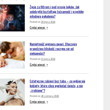
Życie za filtrem i pod presją lajków. Jak
celebrytki kształtują tożsamość i psychikę
młodego pokolenia?
Posted on
29 lipca 2026
Czytaj więcej
Namiętność wymaga uwagi. Dlaczego
prawdziwa bliskość zaczyna się od
ciekawości?
Posted on
15 lipca 2026
Czytaj więcej
Estetyczne zabiegi bez tabu – co wybierają
kobiety, które chcą wyglądać świeżo, a nie
„zrobione”?
Posted on
28 czerwca 2026
Czytaj więcej