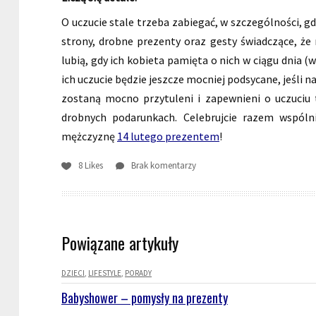
O uczucie stale trzeba zabiegać, w szczególności, gd
strony, drobne prezenty oraz gesty świadczące, ż
lubią, gdy ich kobieta pamięta o nich w ciągu dnia 
ich uczucie będzie jeszcze mocniej podsycane, jeśli 
zostaną mocno przytuleni i zapewnieni o uczuciu t
drobnych podarunkach. Celebrujcie razem wspólni
mężczyznę
14 lutego prezentem
!
8 Likes
Brak komentarzy
Powiązane artykuły
DZIECI
LIFESTYLE
PORADY
Babyshower – pomysły na prezenty