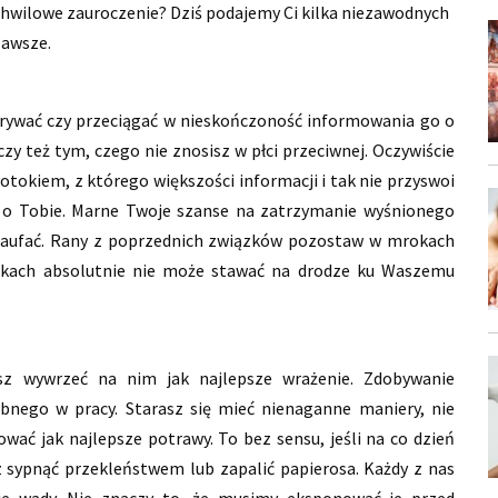
o chwilowe zauroczenie? Dziś podajemy Ci kilka niezawodnych
zawsze.
rywać czy przeciągać w nieskończoność informowania go o
czy też tym, czego nie znosisz w płci przeciwnej. Oczywiście
tokiem, z którego większości informacji i tak nie przyswoi
 o Tobie. Marne Twoje szanse na zatrzymanie wyśnionego
u zaufać. Rany z poprzednich związków pozostaw w mrokach
iązkach absolutnie nie może stawać na drodze ku Waszemu
esz wywrzeć na nim jak najlepsze wrażenie. Zdobywanie
nego w pracy. Starasz się mieć nienaganne maniery, nie
ować jak najlepsze potrawy. To bez sensu, jeśli na co dzień
 sypnąć przekleństwem lub zapalić papierosa. Każdy z nas
oje wady. Nie znaczy to, że musimy eksponować je przed