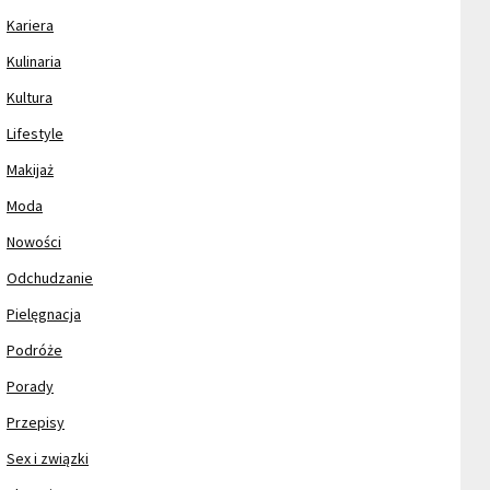
Kariera
Kulinaria
Kultura
Lifestyle
Makijaż
Moda
Nowości
Odchudzanie
Pielęgnacja
Podróże
Porady
Przepisy
Sex i związki