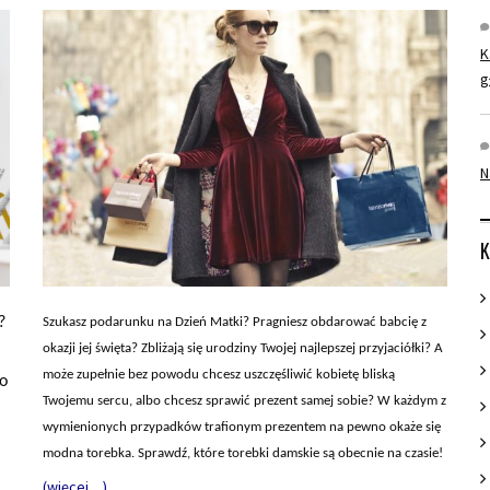
K
g
N
K
?
Szukasz podarunku na Dzień Matki? Pragniesz obdarować babcię z
okazji jej święta? Zbliżają się urodziny Twojej najlepszej przyjaciółki? A
może zupełnie bez powodu chcesz uszczęśliwić kobietę bliską
go
Twojemu sercu, albo chcesz sprawić prezent samej sobie? W każdym z
wymienionych przypadków trafionym prezentem na pewno okaże się
modna torebka. Sprawdź, które torebki damskie są obecnie na czasie!
(więcej…)