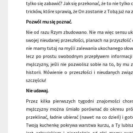
tylko się zabawić? Jak się przekonać, że to nie tylk
tricków, które sprawią, że On zostanie z Tobą już na 
Pozwól mu się poznać.
Nie od razu Rzym zbudowano. Nie ma więc sensu uk
swojej nieudanej przeszłości, planach na przyszłość 
nie mamy tutaj na myśli zalewania ukochanego słowo
lecz po prostu swobodnym przepływem informacji
mężczyzny, jeśli nie pozwolisz sobie na to, by m
historii. Mówienie o przeszłości i nieudanych zw
szczęściu!
Nie udawaj.
Przez kilka pierwszych tygodni znajomości chc
mężczyzny można śmiało porównać do okresu prób
przeklinać, ładnie ubierać (nawet na co dzień) i got
Twoją kuchenkę pokrywa warstwa kurzu, a Ty lubisz
jest człowiekiem i niezależnie od płci mamy sw