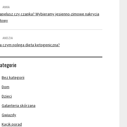
ANKA
apelusz czy czapka? Wybieramy jesienno-zimowe nakrycia
łowy
ANDZIA
a czym polega dieta ketogeniczna?
ategorie
Bez kategorii
Dom
Dzieci
Galanteria skórzana
Gwiazdy
Kącik porad