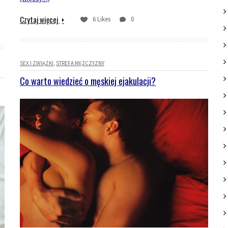
Czytaj więcej
6 Likes
0
SEX I ZWIĄZKI
STREFA MĘŻCZYZNY
Co warto wiedzieć o męskiej ejakulacji?