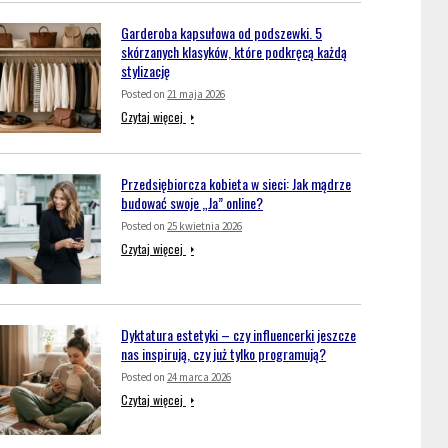
Garderoba kapsułowa od podszewki. 5
skórzanych klasyków, które podkręcą każdą
stylizację
Posted on
21 maja 2026
Czytaj więcej
Przedsiębiorcza kobieta w sieci: Jak mądrze
budować swoje „Ja” online?
Posted on
25 kwietnia 2026
Czytaj więcej
Dyktatura estetyki – czy influencerki jeszcze
nas inspirują, czy już tylko programują?
Posted on
24 marca 2026
Czytaj więcej