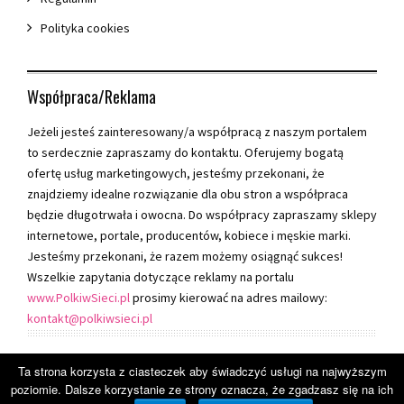
Polityka cookies
Współpraca/Reklama
Jeżeli jesteś zainteresowany/a współpracą z naszym portalem
to serdecznie zapraszamy do kontaktu. Oferujemy bogatą
ofertę usług marketingowych, jesteśmy przekonani, że
znajdziemy idealne rozwiązanie dla obu stron a współpraca
będzie długotrwała i owocna. Do współpracy zapraszamy sklepy
internetowe, portale, producentów, kobiece i męskie marki.
Jesteśmy przekonani, że razem możemy osiągnąć sukces!
Wszelkie zapytania dotyczące reklamy na portalu
www.PolkiwSieci.pl
prosimy kierować na adres mailowy:
kontakt@polkiwsieci.pl
Ta strona korzysta z ciasteczek aby świadczyć usługi na najwyższym
© 2017 polkiwsieci.pl
poziomie. Dalsze korzystanie ze strony oznacza, że zgadzasz się na ich